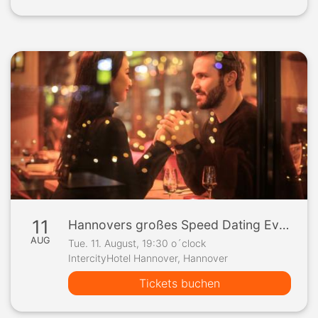
11
Hannovers großes Speed Dating Event
AUG
Tue. 11. August, 19:30 o´clock
IntercityHotel Hannover, Hannover
Tickets buchen