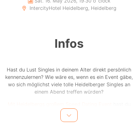
Sat. 16. May 2026, 19:30 o´clock
IntercityHotel Heidelberg, Heidelberg
Infos
Hast du Lust Singles in deinem Alter direkt persönlich
kennenzulernen? Wie wäre es, wenn es ein Event gäbe,
wo sich möglichst viele tolle Heidelberger Singles an
einem Abend treffen würden?
Mit Heidelbergs großem Speed Dating Event
hast du
jetzt die Chance auf bis zu 15 einzigartige Dates an
einem Abend.
Bis zu 15 Männer und 15 Frauen in einer Altersgruppe