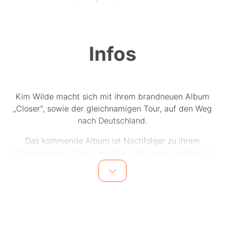
Infos
Kim Wilde macht sich mit ihrem brandneuen Album
„Closer“, sowie der gleichnamigen Tour, auf den Weg
nach Deutschland.
Das kommende Album ist Nachfolger zu ihrem
Erfolgsalbum „Close“, welcher sich damals schnell in
ganz Europa in der Top-10 platzierte.
Fast 40 Jahre später bringt die Britin das berühmte
Album zurück ins Rampenlicht, doch dieses Mal im
Doppelpack – „Close“, „Closer“, „Kim Wilde“!