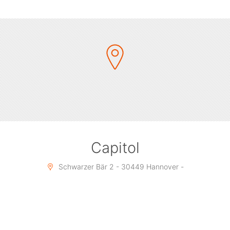
Mit auf der Bühne sind einige ihrer alten Hits wie „You
Keep Me Hangin‘ On“, „Chequered Love“ und „You
Came“.
Kim hat sich ihren Ruf als beeindruckende Live
Performerin erarbeitet und ist mit ihrer Band einer der
aufregendsten Acts, die man 2025 noch erleben kann.
Sichert euch nun Tickets, wenn es wieder heißt „we’re
the Kids in America“ und erlebt Kim Wilde „Closer“ als
je zuvor.
Capitol
Schwarzer Bär 2 - 30449 Hannover -