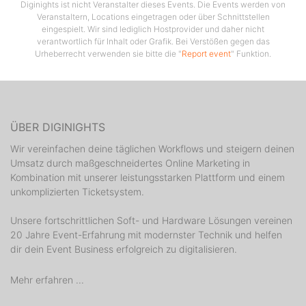
Diginights ist nicht Veranstalter dieses Events. Die Events werden von
Veranstaltern, Locations eingetragen oder über Schnittstellen
eingespielt. Wir sind lediglich Hostprovider und daher nicht
verantwortlich für Inhalt oder Grafik. Bei Verstößen gegen das
Urheberrecht verwenden sie bitte die "
Report event
" Funktion.
ÜBER DIGINIGHTS
Wir vereinfachen deine täglichen Workflows und steigern deinen
Umsatz durch maßgeschneidertes Online Marketing in
Kombination mit unserer leistungsstarken Plattform und einem
unkomplizierten Ticketsystem.
Unsere fortschrittlichen Soft- und Hardware Lösungen vereinen
20 Jahre Event-Erfahrung mit modernster Technik und helfen
dir dein Event Business erfolgreich zu digitalisieren.
Mehr erfahren ...