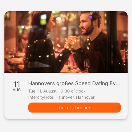
11
Hannovers großes Speed Dating Event
AUG
Tue. 11. August, 19:30 o´clock
IntercityHotel Hannover, Hannover
Tickets buchen