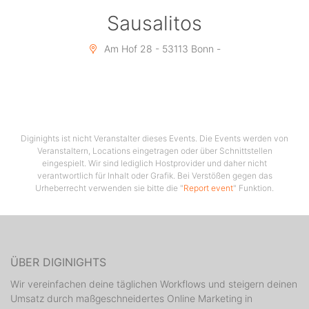
Sausalitos
Am Hof 28 - 53113 Bonn -
Diginights ist nicht Veranstalter dieses Events. Die Events werden von
Veranstaltern, Locations eingetragen oder über Schnittstellen
eingespielt. Wir sind lediglich Hostprovider und daher nicht
verantwortlich für Inhalt oder Grafik. Bei Verstößen gegen das
Urheberrecht verwenden sie bitte die "
Report event
" Funktion.
ÜBER DIGINIGHTS
Wir vereinfachen deine täglichen Workflows und steigern deinen
Umsatz durch maßgeschneidertes Online Marketing in