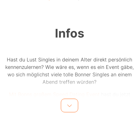
Infos
Hast du Lust Singles in deinem Alter direkt persönlich
kennenzulernen? Wie wäre es, wenn es ein Event gäbe,
wo sich möglichst viele tolle Bonner Singles an einem
Abend treffen würden?
Mit Bonns großem Speed Dating Event
hast du jetzt
die Chance auf bis zu 15 einzigartige Dates an einem
Abend.
Bis zu 15 Männer und 15 Frauen in einer Altersgruppe
lernen sich während kurzer Dates kennen. Bei jedem
Date sitzen sich jeweils ein Mann und eine Frau