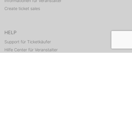
Informationen für Veranstalter
Create ticket sales
HELP
Support für Ticketkäufer
Hilfe Center für Veranstalter
Resend tickets
CONTACT
Contact form
WEITERE ANGEBOTE
ditix.io
handballticket.de