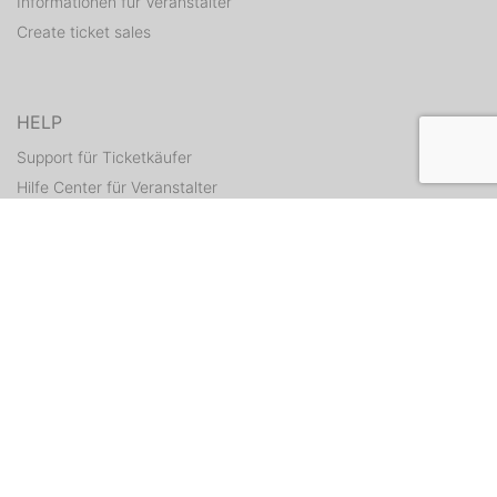
Informationen für Veranstalter
Create ticket sales
HELP
Support für Ticketkäufer
Hilfe Center für Veranstalter
Resend tickets
CONTACT
Contact form
WEITERE ANGEBOTE
ditix.io
handballticket.de