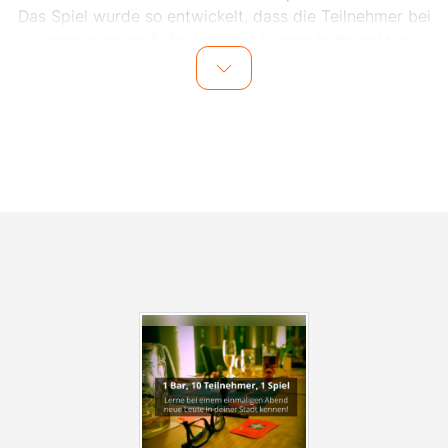
Das Spiel wurde so entwickelt, dass die Teilnehmer bei
verschiedenen Aufgaben und Fragen in Interaktion
miteinander kommen.
Dank des Spiels und dem Moderator vor Ort wird das
Eis schnell gebrochen und die Teilnehmer lernen sich
im Laufe des Abends mit viel Spaß und gemeinsamen
Lachmomenten besser kennen. Auch für den
Kontaktdatenaustausch nach dem Event wird vom
Veranstalter gesorgt, sodass einem weiteren Treffen
mit den Teilnehmern nichts im Wege steht.
Alle Events finden in zentral gelegenen Bars in
Nürnberg statt. Die genaue Location wird einen Tag vor
dem Event den Teilnehmern per E-Mail mitgeteilt.
Anmelden zu den Events, kann man sich
unter
www.socialmatch.de
.