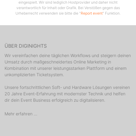
eingespielt. Wir sind lediglich Hostprovider und daher nicht
verantwortlich für Inhalt oder Grafik. Bei Verstößen gegen das
Urheberrecht verwenden sie bitte die "
Report event
" Funktion.
ÜBER DIGINIGHTS
Wir vereinfachen deine täglichen Workflows und steigern deinen
Umsatz durch maßgeschneidertes Online Marketing in
Kombination mit unserer leistungsstarken Plattform und einem
unkomplizierten Ticketsystem.
Unsere fortschrittlichen Soft- und Hardware Lösungen vereinen
20 Jahre Event-Erfahrung mit modernster Technik und helfen
dir dein Event Business erfolgreich zu digitalisieren.
Mehr erfahren ...