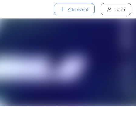
Add event
Login