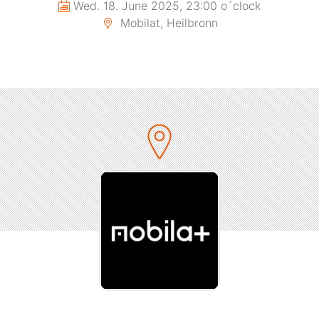
Wed. 18. June 2025, 23:00 o´clock
Mobilat, Heilbronn