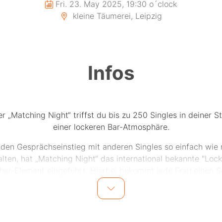
Fri. 23. May 2025, 19:30 o´clock
kleine Täumerei, Leipzig
Infos
er „Matching Night“ triffst du bis zu 250 Singles in deiner St
einer lockeren Bar-Atmosphäre.
den Gesprächseinstieg mit anderen Singles so einfach wie
alten, hat „Matching Night“ das international bekannte "Lock
her-Element eingeführt. Hierbei bekommt jede Frau einen S
eder Mann ein Schloss. Wenn der passende Schlüssel zum S
gefunden wird, winkt die Chance auf einen Preis.
lich erhalten alle Teilnehmer nach einem kurzen Persönlichke