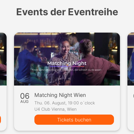
Events der Eventreihe
06
Matching Night Wien
AUG
Thu. 06. August, 19:00 o´clock
U4 Club Vienna, Wien
Tickets buchen