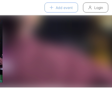
Add event
Login