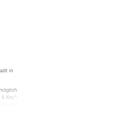
adt in
 möglich
 & Key"-
chlüssel
chloss
itstest