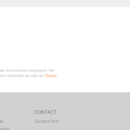
er Schnittstellen eingespielt. Wir
cht verwenden sie bitte die "
Report
CONTACT
er
Contact form
talter