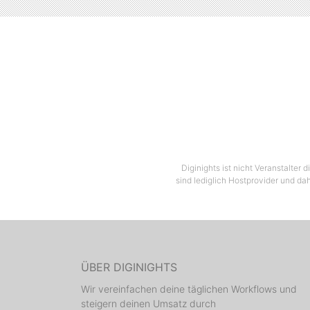
Diginights ist nicht Veranstalter
sind lediglich Hostprovider und dah
ÜBER DIGINIGHTS
Wir vereinfachen deine täglichen Workflows und
steigern deinen Umsatz durch