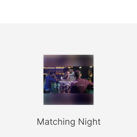
rbiges Armband. Anhand der Farbe kannst du sofort erkenn
am besten zu dir passt und warum.
Das Kennenlernen war noch nie so leicht!
wartest du also noch? Melde dich jetzt zur „Matching Night
finde dein perfektes Match:
https://speeddating-xxl.de/matching-night
Matching Night