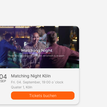
04
Matching Night Köln
SEP
Fri. 04. September, 19:00 o´clock
Quater 1, Köln
Tickets buchen