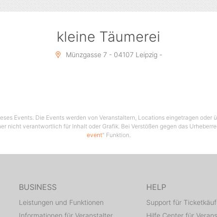
kleine Täumerei
Münzgasse 7 - 04107 Leipzig -
 dieses Events. Die Events werden von Veranstaltern, Locations eingetragen oder üb
er nicht verantwortlich für Inhalt oder Grafik. Bei Verstößen gegen das Urheberre
event
" Funktion.
BUSINESS
HELP
Leistungen und Funktionen
Support für Ticketkäuf
Informationen für Veranstalter
Hilfe Center für Verans