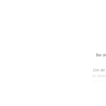
Bei d
Um dir 
zu gest
Eisbrec
und j
Zusätz