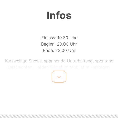
Infos
Einlass: 19.30 Uhr
Beginn: 20.00 Uhr
Ende: 22.00 Uhr
Kurzweilige Shows, spannende Unterhaltung, spontane
Geschichten,… jeden Monat im Mobilat in Heilbronn.
5, 4, 3, 2, 1,… LOS!!! Mit einem Sprung sind die
Schauspieler des Improvisationstheaters „Ohne
Gewähr“ auf der Bühne. Im Handumdrehen entstehen
vor den Augen des begeisterten Publikums
Geschichten, Räume und Personen aus dem Nichts.
Jeder Auftritt ist eine Premiere, jede Geschichte nicht
wiederholbar. Alles ist spontan, ohne Netz und
doppelten Boden.