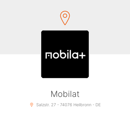
Improvisationstheater ist somit das spannendste
Theater der Welt, denn die Spieler wissen bei jedem
Auftritt nicht, was sie auf der Bühne alles erwartet. Sie
setzen sofort und blitzschnell die irrwitzigsten
Vorgaben des Publikums mit Schauspielkunst und
Phantasie in spontane Spielszenen, kurzweilige
Geschichten oder fetzige Musikstücke um.
Dabei kann es zu den skurrilsten und komischsten
Situationen kommen:
- Schon mal ein Rendez-Vous in der Steinzeit gesehen?
- Wie wäre es mit einem Krimi auf einer
blumenverseuchten Raumstation?
Mobilat
- Oder soll in Heilbronn eine spontane Oper ihre
Uraufführung erfahren?
Salzstr. 27 - 74076 Heilbronn - DE
Alles ist bei den monatlich stattfindenden Impro-Shows
im Mobilat möglich, die von einem Moderator geleitet
werden und aus mehreren Szenen und Spielformen