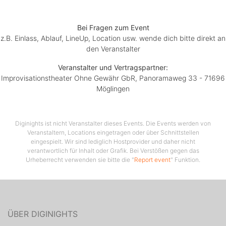
bestehen. Dabei ist vom geheimnisvollen Ratespiel
über fetzige Musikspiele bis hin zur offenen Improszene
Bei Fragen zum Event
alles vertreten, und hängt alleine von den Wünschen
z.B. Einlass, Ablauf, LineUp, Location usw. wende dich bitte direkt an
und Vorgaben des Publikums ab, die somit direkt am
den Veranstalter
Geschehen beteiligt sind. Doch egal welche
einmaligen Situationen und rasanten Abenteuer auf der
Veranstalter und Vertragspartner:
Improvisationstheater Ohne Gewähr GbR, Panoramaweg 33 - 71696
Bühne entstehen, dass Publikum wird immer für seine
Möglingen
Vorgaben mit einem unvergesslichen und
vergnüglichen Abend belohnt.
Diginights ist nicht Veranstalter dieses Events. Die Events werden von
Veranstaltern, Locations eingetragen oder über Schnittstellen
eingespielt. Wir sind lediglich Hostprovider und daher nicht
verantwortlich für Inhalt oder Grafik. Bei Verstößen gegen das
Urheberrecht verwenden sie bitte die "
Report event
" Funktion.
ÜBER DIGINIGHTS