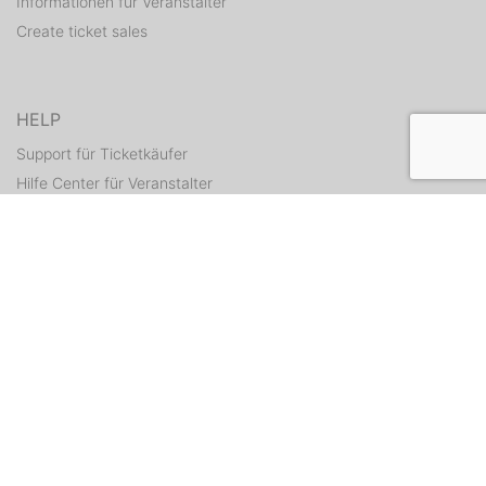
Informationen für Veranstalter
Create ticket sales
HELP
Support für Ticketkäufer
Hilfe Center für Veranstalter
Resend tickets
CONTACT
Contact form
WEITERE ANGEBOTE
ditix.io
handballticket.de