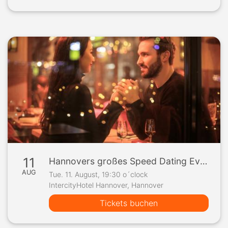
11
Hannovers großes Speed Dating Event
AUG
Tue. 11. August, 19:30 o´clock
IntercityHotel Hannover, Hannover
Tickets buchen