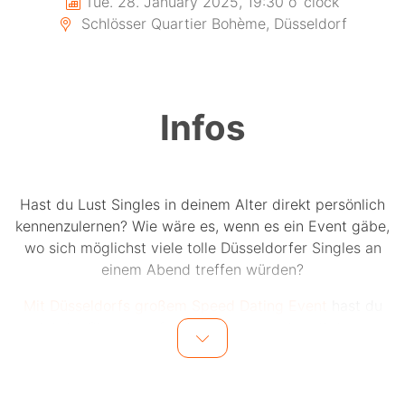
Tue. 28. January 2025, 19:30 o´clock
Schlösser Quartier Bohème, Düsseldorf
Infos
Hast du Lust Singles in deinem Alter direkt persönlich
kennenzulernen? Wie wäre es, wenn es ein Event gäbe,
wo sich möglichst viele tolle Düsseldorfer Singles an
einem Abend treffen würden?
Mit Düsseldorfs großem Speed Dating Event
hast du
jetzt die Chance auf bis zu 15 einzigartige Dates an
einem Abend.
Bis zu 15 Männer und 15 Frauen in einer Altersgruppe