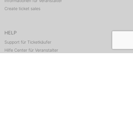
Informationen für Veranstalter
Create ticket sales
HELP
Support für Ticketkäufer
Hilfe Center für Veranstalter
Resend tickets
CONTACT
Contact form
WEITERE ANGEBOTE
ditix.io
handballticket.de