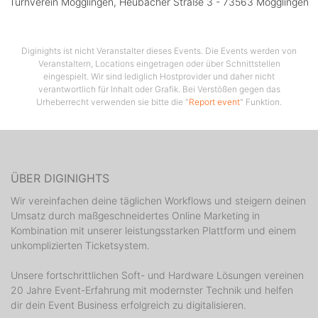
Turnverein Mögglingen, Heubacher Straße 3 - 73563 Mögglingen
Jetzt bei
Facebook
zusagen
Diginights ist nicht Veranstalter dieses Events. Die Events werden von
Veranstaltern, Locations eingetragen oder über Schnittstellen
eingespielt. Wir sind lediglich Hostprovider und daher nicht
verantwortlich für Inhalt oder Grafik. Bei Verstößen gegen das
Urheberrecht verwenden sie bitte die "
Report event
" Funktion.
ÜBER DIGINIGHTS
Wir vereinfachen deine täglichen Workflows und steigern deinen
Umsatz durch maßgeschneidertes Online Marketing in
Kombination mit unserer leistungsstarken Plattform und einem
unkomplizierten Ticketsystem.
Unsere fortschrittlichen Soft- und Hardware Lösungen vereinen
20 Jahre Event-Erfahrung mit modernster Technik und helfen
dir dein Event Business erfolgreich zu digitalisieren.