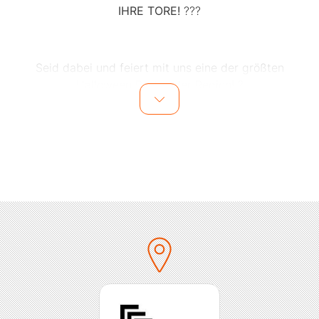
IHRE TORE!
???
Seid dabei und feiert mit uns eine der größten
Halloween Partys der Region! ?
Ihr wollt einen unvergesslichen Abend voller Musik,
Spaß, Cocktails und schauriger Gestalten erleben?
Dann dürft ihr diese Veranstaltung nicht verpassen! ??
Am 31.10. verwandelt sich die Mackilohalle Mögglingen
in eine schaurig-schöne Party Location ?✨
Die Band "
Lost Eden
" wird für die passende Stimmung
sorgen und euch mit ihrer Musik in eine andere Welt
entführen. ??
Datum: 31.10.24