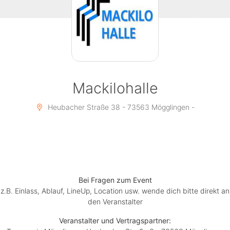
Uhrzeit: Einlass ab 20:00 Uhr
Ort: Mackilohalle (Heubacher Straße 38, 73563
Mögglingen)
Mackilohalle
Wichtiger Hinweis:
Jugendliche unter 16 Jahren haben
leider keinen Einlass zu dieser Veranstaltung. Es wird
Heubacher Straße 38 - 73563 Mögglingen -
kein Einlass für Personen gewährt, die nicht das
erforderliche Mindestalter erreicht haben. ??
Wir bitten um euer Verständnis, dass wir keine
Erziehungsübertragungen (Muttizettel) akzeptieren
können.
Bei Fragen zum Event
z.B. Einlass, Ablauf, LineUp, Location usw. wende dich bitte direkt an
den Veranstalter
Sichert euch jetzt eure Tickets und freut euch auf eine
Veranstalter und Vertragspartner:
unvergessliche Halloween-Nacht! ???