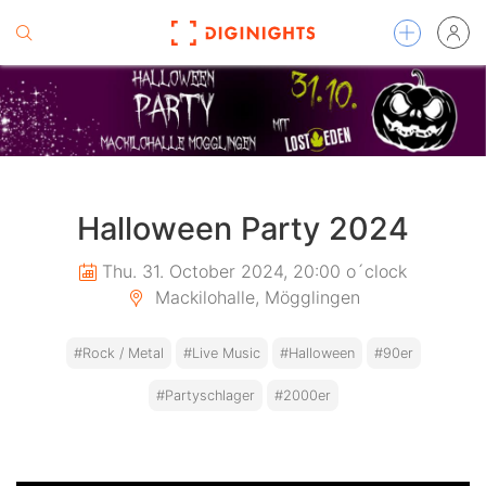
Halloween Party 2024
Thu. 31. October 2024, 20:00 o´clock
Mackilohalle, Mögglingen
#Rock / Metal
#Live Music
#Halloween
#90er
#Partyschlager
#2000er