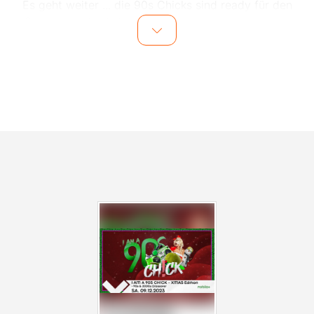
Es geht weiter ... die 90s Chicks sind ready für den
Sommer und eskalieren auch im Juni in Heilbronns
#lieblingsclub. Voller guter Laune und dem Soundtrack
deines Lebens feiern wir zusammen mit euch zu den
besten Tunes der 90er und 2000er!
Mit eurer Energie und dem Vibe habt ihr die 90s
Chicks zu dem gemacht was sie heute sind... zu einem
der verrücktesten und angesagtesten Mixed Music
Event der Region. Die Chicks ziehen auch 2024 wieder
um die Heilbronner Blocks und lassen die Fetzen
fliegen... Fakt ist, es eskaliert eh!
HEILBRONN - SEID IHR BEREIT FÜR DEN NÄCHSTEN
90S & 2000S CROSSOVER ABRIZZ?
Denn es ist wieder soweit ... die 90s Chicks sind on
Tour und haben nur ein Ziel an dem Abend. Frei nach
dem Motto “ES ESKALIERT EH!” pilgern sie in
Heilbronns #lieblingsclub, dem Mobilat, um mit euch zu
den besten 90s & 2000s Crossover Tunes zu feiern.
Es wird trashig, es wird poppig es wird gemasht was