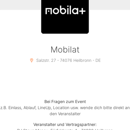
machen, Drink holen, Handy weg und feiern bis zum
abwinken.
Facts:
I AM A 90S CH!CK
(90s & 2000s Crossover)
EuroDance•TrashPop•Urban•MashUp•Electronic
Mobilat
SA. 23.07.24
Salzstr. 27 - 74076 Heilbronn - DE
23:00-05:00Uhr
MOBILAT HEILBRONN
präsentiert von:
DJ 2NC
DJ STEVE MONEY
Bei Fragen zum Event
z.B. Einlass, Ablauf, LineUp, Location usw. wende dich bitte direkt an
den Veranstalter
Veranstalter und Vertragspartner: