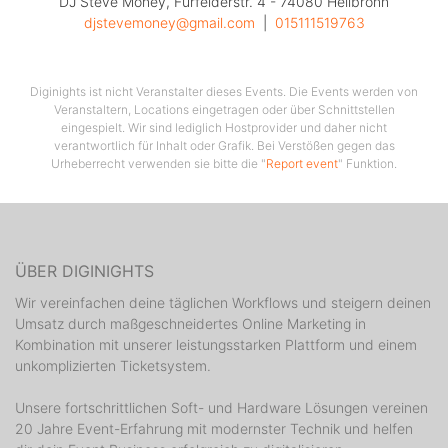
DJ Steve Money, Fürfelderstr. 4 - 74080 Heilbronn
djstevemoney@gmail.com
  |  
015111519763
Diginights ist nicht Veranstalter dieses Events. Die Events werden von
Veranstaltern, Locations eingetragen oder über Schnittstellen
eingespielt. Wir sind lediglich Hostprovider und daher nicht
verantwortlich für Inhalt oder Grafik. Bei Verstößen gegen das
Urheberrecht verwenden sie bitte die "
Report event
" Funktion.
ÜBER DIGINIGHTS
Wir vereinfachen deine täglichen Workflows und steigern deinen
Umsatz durch maßgeschneidertes Online Marketing in
Kombination mit unserer leistungsstarken Plattform und einem
unkomplizierten Ticketsystem.
Unsere fortschrittlichen Soft- und Hardware Lösungen vereinen
20 Jahre Event-Erfahrung mit modernster Technik und helfen