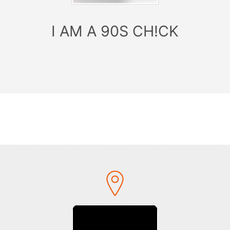
das Zeug hält ... wir vereinen die Musik der besten
Dekaden zu einem unverwechselbaren Sound der nicht
I AM A 90S CH!CK
nur deinen Club zum beben bringt, sondern die geilsten
Erinnerungen aus den besten Zeiten revue passieren
lässt. Also, schmeiss dich in dein geilstes Outfit von
damals und komm rum um mit den 90s Chicks die
Tanzfläche brennen zu lassen!
Egal ob Trashpop, Eurodance, Pop, Hip Hop, R&B,
House, Techno, Rock oder Reggae ... hier geben sich
die Künstler der Millenium Sounds die Klinke bzw. das
Mikro in die Hand mit ihrem unverwechselbaren Sound
aus den musikalisch kreativsten Jahrzehnten ever!
Am Samstag den 13.07.24 ab 23:00Uhr ist die nächste
Eskalation des Heilbronner Kessels terminiert.
Wer schon dabei war weiß was gemeint ist - wer die
90s Chicks noch nicht in Aktion erlebt hat sollte sich
das nicht entgehen lassen!
Also ... Termin FETT in Kalender eintragen, Dress ready