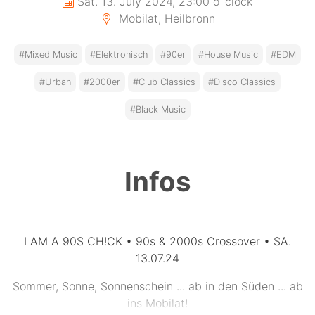
Sat. 13. July 2024, 23:00 o´clock
Mobilat, Heilbronn
#Mixed Music
#Elektronisch
#90er
#House Music
#EDM
#Urban
#2000er
#Club Classics
#Disco Classics
#Black Music
Infos
I AM A 90S CH!CK • 90s & 2000s Crossover • SA.
13.07.24
Sommer, Sonne, Sonnenschein ... ab in den Süden ... ab
ins Mobilat!