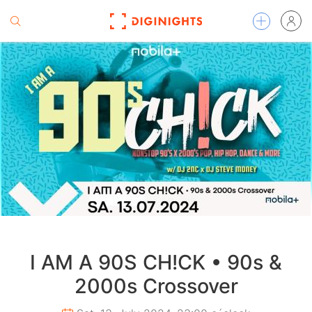
I AM A 90S CH!CK • 90s &
2000s Crossover