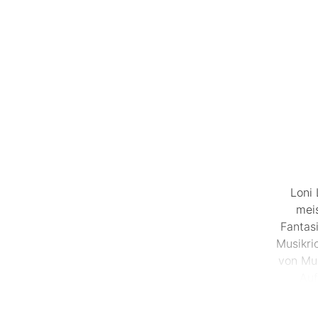
Loni 
meis
Fantas
Musikri
von Mus
Auf
Cocktai