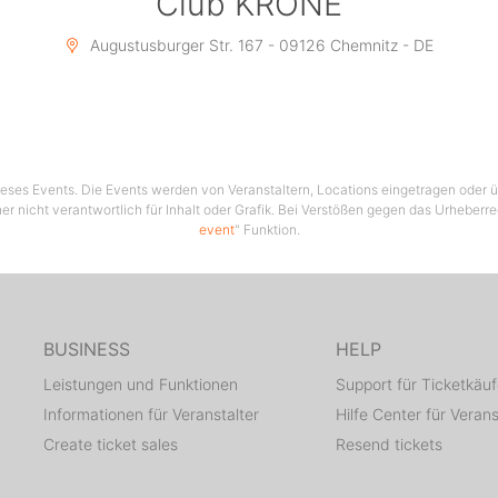
Club KRONE
Augustusburger Str. 167 - 09126 Chemnitz - DE
 dieses Events. Die Events werden von Veranstaltern, Locations eingetragen oder üb
er nicht verantwortlich für Inhalt oder Grafik. Bei Verstößen gegen das Urheberre
event
" Funktion.
BUSINESS
HELP
Leistungen und Funktionen
Support für Ticketkäuf
Informationen für Veranstalter
Hilfe Center für Verans
Create ticket sales
Resend tickets