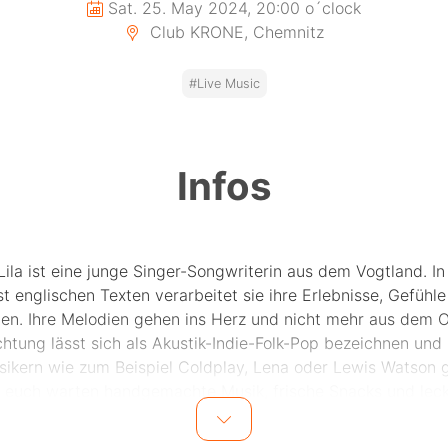
Sat. 25. May 2024, 20:00 o´clock
Club KRONE, Chemnitz
#Live Music
Infos
Lila ist eine junge Singer-Songwriterin aus dem Vogtland. In
t englischen Texten verarbeitet sie ihre Erlebnisse, Gefühl
ien. Ihre Melodien gehen ins Herz und nicht mehr aus dem Oh
chtung lässt sich als Akustik-Indie-Folk-Pop bezeichnen und i
ikern wie zum Beispiel Coldplay, Lena oder Lewis Watson 
 euch warten handgemachte Musik, frische Snacks und lec
ls in entspannter Atmosphäre. Einlass ist 20 Uhr, Konzertbe
21 Uhr. Eintritt frei. www.krone-club.de