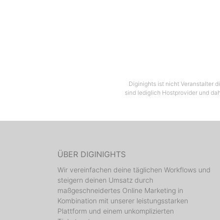
Diginights ist nicht Veranstalter
sind lediglich Hostprovider und dah
ÜBER DIGINIGHTS
Wir vereinfachen deine täglichen Workflows und
steigern deinen Umsatz durch
maßgeschneidertes Online Marketing in
Kombination mit unserer leistungsstarken
Plattform und einem unkomplizierten