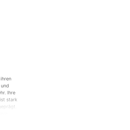
 ihren
e und
r. Ihre
st stark
geprägt.
kere
ginn ca.