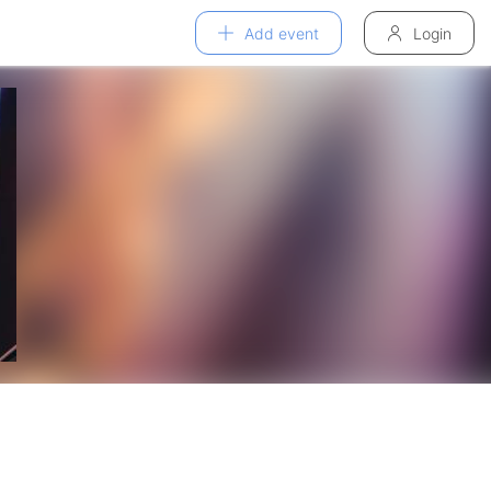
Add event
Login