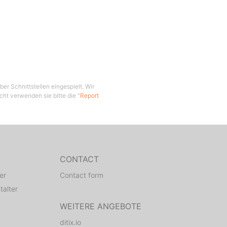
er Schnittstellen eingespielt. Wir
cht verwenden sie bitte die "
Report
CONTACT
er
Contact form
talter
WEITERE ANGEBOTE
ditix.io