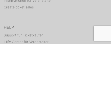
Informationen für Veranstalter
Create ticket sales
HELP
Support für Ticketkäufer
Hilfe Center für Veranstalter
Resend tickets
CONTACT
Contact form
WEITERE ANGEBOTE
ditix.io
handballticket.de