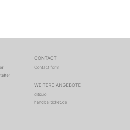
CONTACT
er
Contact form
talter
WEITERE ANGEBOTE
ditix.io
handballticket.de