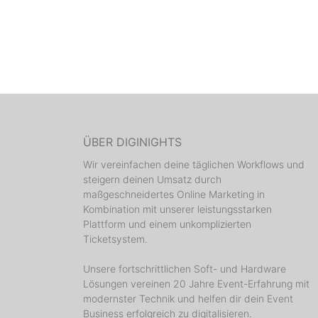
ÜBER DIGINIGHTS
Wir vereinfachen deine täglichen Workflows und
steigern deinen Umsatz durch
maßgeschneidertes Online Marketing in
Kombination mit unserer leistungsstarken
Plattform und einem unkomplizierten
Ticketsystem.
Unsere fortschrittlichen Soft- und Hardware
Lösungen vereinen 20 Jahre Event-Erfahrung mit
modernster Technik und helfen dir dein Event
Business erfolgreich zu digitalisieren.