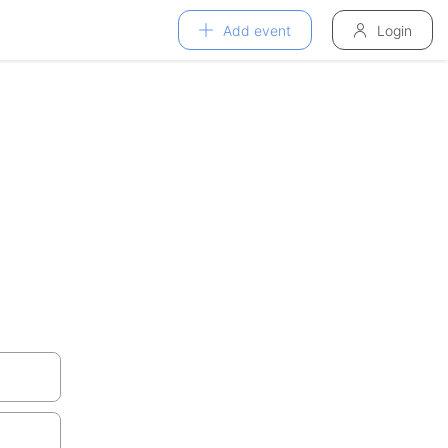
Add event
Login