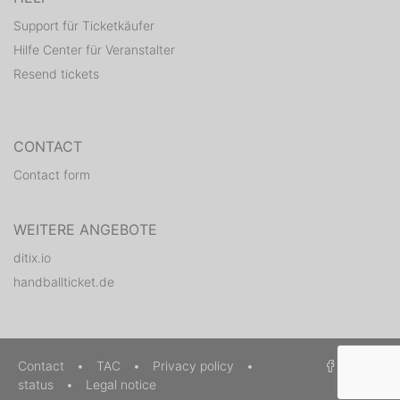
Support für Ticketkäufer
Hilfe Center für Veranstalter
Resend tickets
CONTACT
Contact form
WEITERE ANGEBOTE
ditix.io
handballticket.de
Contact
•
TAC
•
Privacy policy
•
status
•
Legal notice