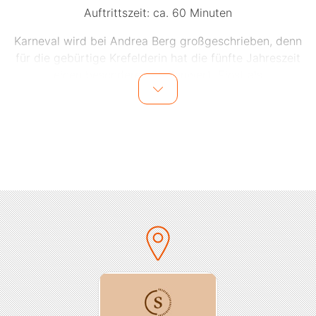
Auftrittszeit: ca. 60 Minuten
Karneval wird bei Andrea Berg großgeschrieben, denn
für die gebürtige Krefelderin hat die fünfte Jahreszeit
einen besonderen Stellenwert. Einst als
Funkenmariechen auf der Bühne, füllt die
Schlagerkönigin heute die großen deutsch­sprachigen
Hallen. Feiern Sie mit Andrea Berg die große
Rosenmontagsparty in der Hazienda! Erleben Sie mit
der Rheinländerin ein einzigartiges Konzert in purer
Faschings­stimmung. Anschließend geht der
Rosenmontagsball im ganzen Club Sonnenhof weiter.
Bitte beachten Sie:
Abendkasse laut Aushang, das Konzert findet bei jeder
Witterung statt. Keine Erstattung der Reisekosten bei
Absage der Veranstaltung. Terminänderungen oder