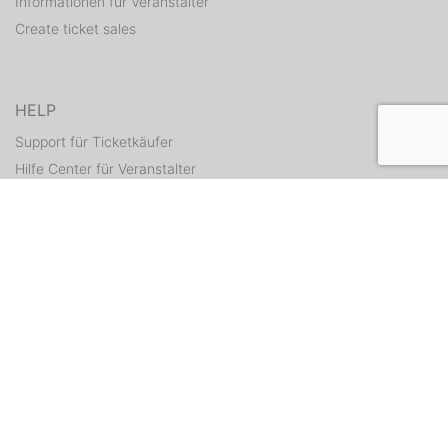
Informationen für Veranstalter
Create ticket sales
HELP
Support für Ticketkäufer
Hilfe Center für Veranstalter
Resend tickets
CONTACT
Contact form
WEITERE ANGEBOTE
ditix.io
handballticket.de