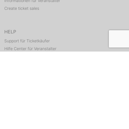
Informationen für Veranstalter
Create ticket sales
HELP
Support für Ticketkäufer
Hilfe Center für Veranstalter
Resend tickets
CONTACT
Contact form
WEITERE ANGEBOTE
ditix.io
handballticket.de