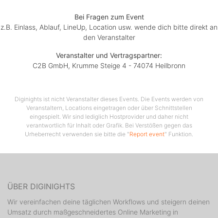
Bei Fragen zum Event
z.B. Einlass, Ablauf, LineUp, Location usw. wende dich bitte direkt an
den Veranstalter
Veranstalter und Vertragspartner:
C2B GmbH, Krumme Steige 4 - 74074 Heilbronn
Diginights ist nicht Veranstalter dieses Events. Die Events werden von
Veranstaltern, Locations eingetragen oder über Schnittstellen
eingespielt. Wir sind lediglich Hostprovider und daher nicht
verantwortlich für Inhalt oder Grafik. Bei Verstößen gegen das
Urheberrecht verwenden sie bitte die "
Report event
" Funktion.
ÜBER DIGINIGHTS
Wir vereinfachen deine täglichen Workflows und steigern deinen
Umsatz durch maßgeschneidertes Online Marketing in