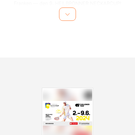
Franken — den 9. HEILBRONNER NECKARCUP!
Das mehrmals ausgezeichnete Top-Tennisevent steht
für spannende Matche, internationale Tennisstars und
werdende Stars in nächster Nähe sowie gute Laune
und unvergessliche Momente.
Seien Sie beim Showdown der international bekannten
Tennisprofis hautnah dabei, wenn sie, wie einst
Goldmedaillensieger Sascha Zverev oder die Grand-
Slam-Sieger Andreas Mies mit Kevin Krawietz, in
Heilbronn um die begehrten Plätze an der Weltspitze
kämpfen.
Nach den spannungsgeladenen Matchen am Tag
können Sie sich mit einem facettenreichen
Unterhaltungsprogramm an ausgesuchten Abenden
musikalisch, auf Partys mit Live-Acts, Live-Bands, DJs