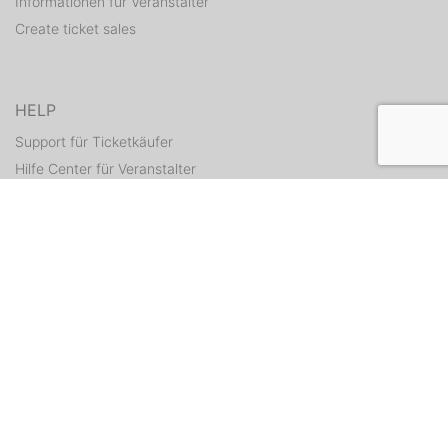
Informationen für Veranstalter
Create ticket sales
HELP
Support für Ticketkäufer
Hilfe Center für Veranstalter
Resend tickets
CONTACT
Contact form
WEITERE ANGEBOTE
ditix.io
handballticket.de