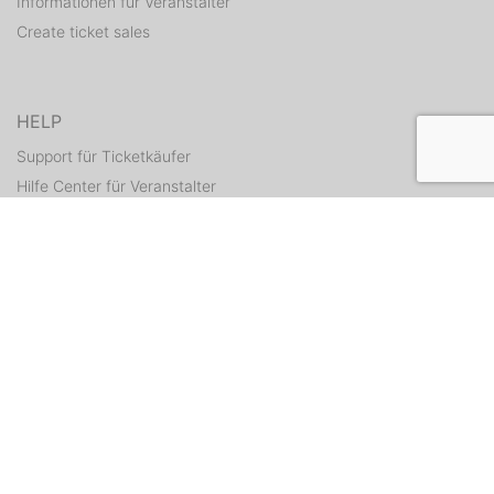
Informationen für Veranstalter
Create ticket sales
HELP
Support für Ticketkäufer
Hilfe Center für Veranstalter
Resend tickets
CONTACT
Contact form
WEITERE ANGEBOTE
ditix.io
handballticket.de