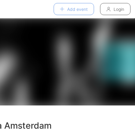
Add event
Login
a Amsterdam