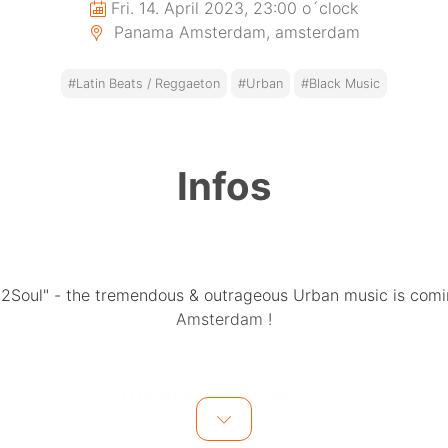
Fri. 14. April 2023, 23:00 o´clock
Panama Amsterdam, amsterdam
#Latin Beats / Reggaeton
#Urban
#Black Music
Infos
l2Soul" - the tremendous & outrageous Urban music is comi
Amsterdam !
AMSTERDAM - GET READY!
Soul" - Premium Urban Music at Club PANAMA, live in Am