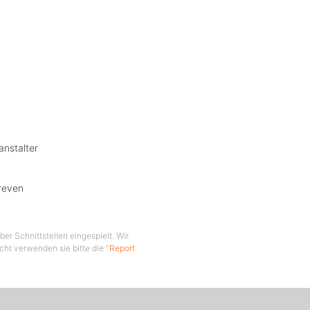
anstalter
reven
er Schnittstellen eingespielt. Wir
cht verwenden sie bitte die "
Report
urious 5