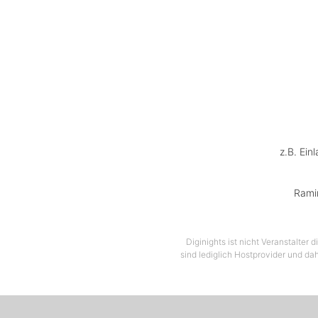
z.B. Ein
Rami
Diginights ist nicht Veranstalter
sind lediglich Hostprovider und dah
- JESSS