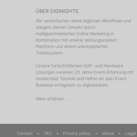
ÜBER DIGINIGHTS
Wir vereinfachen deine täglichen Workflows und
steigern deinen Umsatz durch
maßgeschneidertes Online Marketing in
Kombination mit unserer leistungsstarken
- Gr
Plattform und einem unkomplizierten
Ticketsystem.
Unsere fortschrittlichen Soft- und Hardware
We r
Lösungen vereinen 20 Jahre Event-Erfahrung mit
modernster Technik und helfen dir dein Event
Business erfolgreich zu digitalisieren.
Mehr erfahren ...
Tell a 
Contact
•
TAC
•
Privacy policy
•
status
•
Legal