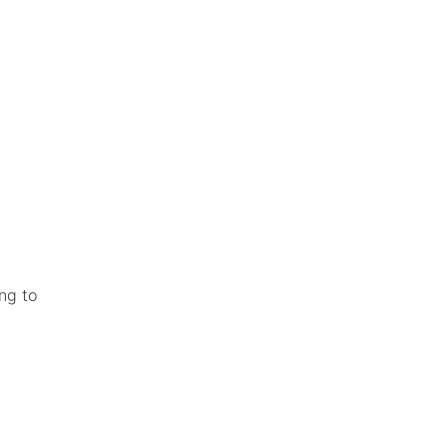
ng to
sterdam