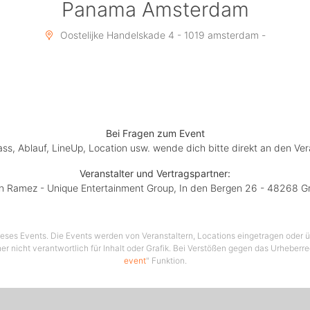
Panama Amsterdam
> When: Friday, April 14th 2023
Oostelijke Handelskade 4 - 1019 amsterdam -
> Open: 23:00
DJ LineUp:
- KYBBA (Basshall Movement)
Bei Fragen zum Event
lass, Ablauf, LineUp, Location usw. wende dich bitte direkt an den Ver
- CRUZ (Soul2Soul Ibiza / Croatia)
Veranstalter und Vertragspartner:
- SOULROCCA (Soul2Soul / Soulcrew Dj´s)
n Ramez - Unique Entertainment Group, In den Bergen 26 - 48268 G
MC:
 dieses Events. Die Events werden von Veranstaltern, Locations eingetragen oder üb
er nicht verantwortlich für Inhalt oder Grafik. Bei Verstößen gegen das Urheberre
E AL MALIK "the illest clubbanger" (Grandmaster Flash / F
event
" Funktion.
member) Brooklyn New York