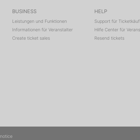
BUSINESS
HELP
Leistungen und Funktionen
Support für Ticketkäuf
Quick Infos:
Informationen für Veranstalter
Hilfe Center für Verans
Create ticket sales
Resend tickets
ab your tickets online and reserve your table now while you
GO VIP - Lounge & Table reservations:
ecommend you to book your table early before they are sold
Presale Tickets: - Soul2Soul.com
friend to tell a friend to tell everybody, cause either you're 
nowhere - 100% Guaranteed!!!!
 notice