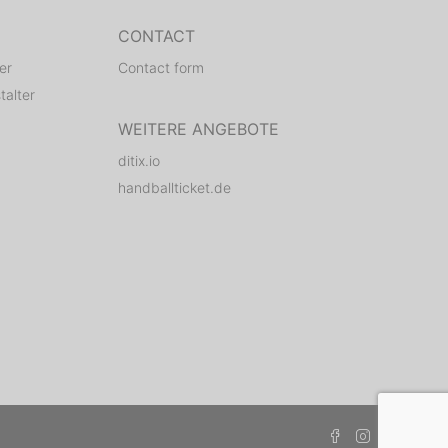
CONTACT
er
Contact form
talter
WEITERE ANGEBOTE
 can.
ditix.io
handballticket.de
 out!
there or