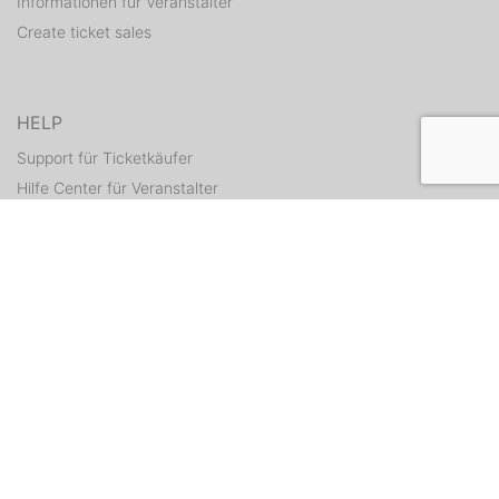
Informationen für Veranstalter
Create ticket sales
HELP
Support für Ticketkäufer
Hilfe Center für Veranstalter
Resend tickets
CONTACT
Contact form
WEITERE ANGEBOTE
ditix.io
handballticket.de