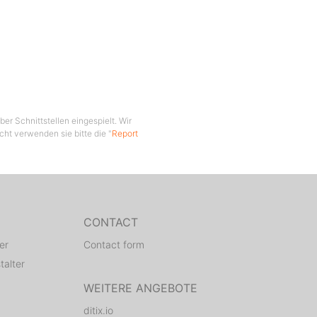
er Schnittstellen eingespielt. Wir
cht verwenden sie bitte die "
Report
CONTACT
er
Contact form
talter
WEITERE ANGEBOTE
ditix.io