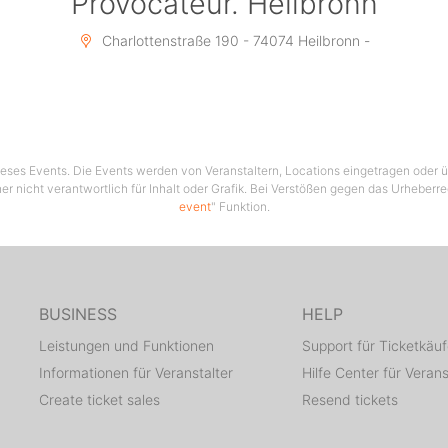
Provocateur. Heilbronn
Charlottenstraße 190 - 74074 Heilbronn -
 dieses Events. Die Events werden von Veranstaltern, Locations eingetragen oder üb
er nicht verantwortlich für Inhalt oder Grafik. Bei Verstößen gegen das Urheberre
event
" Funktion.
BUSINESS
HELP
Leistungen und Funktionen
Support für Ticketkäuf
Informationen für Veranstalter
Hilfe Center für Verans
Create ticket sales
Resend tickets