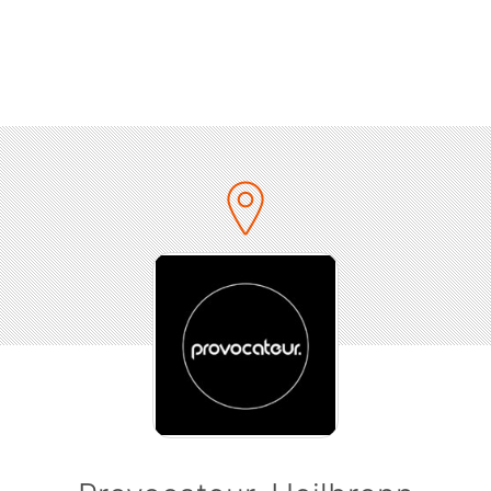
s beginnen wir den Part I des Opening Weekends. Tanzt g
Log auf mixed music durch die Nacht. Wir wünschen eine pr
bunte Reise durch die Musikwelt.
mstag geht unser Opening Weekend mit RnB & Soul in die 
Runde.
 dem Motto „Gonna make me lose my mind“ werdet ihr ge
mit Dj Dux auf die neuesten RnB & Soul Hits abgehen.
Ladies erhalten bis 23:00 Uhr freien Eintritt
More Infos & Specials coming soon !