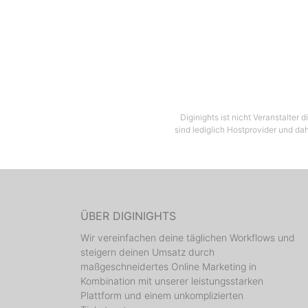
Diginights ist nicht Veranstalter
sind lediglich Hostprovider und dah
ÜBER DIGINIGHTS
Wir vereinfachen deine täglichen Workflows und
steigern deinen Umsatz durch
maßgeschneidertes Online Marketing in
Kombination mit unserer leistungsstarken
Plattform und einem unkomplizierten