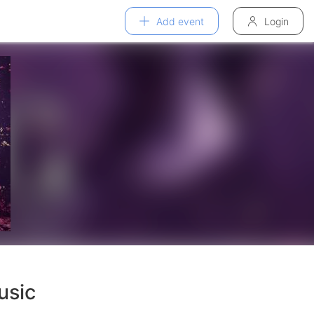
Add event
Login
usic