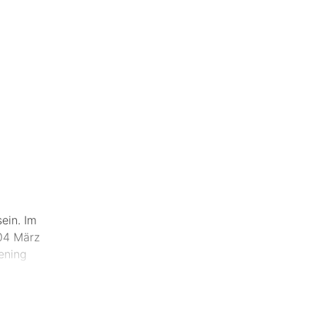
ein. Im
04 März
ening