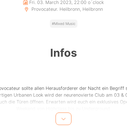
Fri. 03. March 2023, 22:00 o´clock
Provocateur. Heilbronn, Heilbronn
#Mixed Music
Infos
ovocateur sollte allen Herausforderer der Nacht ein Begriff s
artigen Urbanen Look wird der neurenovierte Club am 03 & 
euch die Türen öffnen. Erwarten wird euch ein exklusives Op
Weekend von Highclass bis zu Underground.