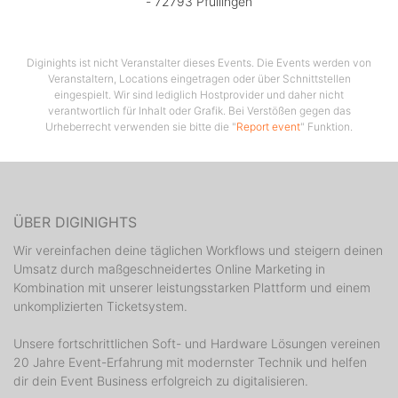
- 72793 Pfullingen
Diginights ist nicht Veranstalter dieses Events. Die Events werden von
Veranstaltern, Locations eingetragen oder über Schnittstellen
eingespielt. Wir sind lediglich Hostprovider und daher nicht
verantwortlich für Inhalt oder Grafik. Bei Verstößen gegen das
Urheberrecht verwenden sie bitte die "
Report event
" Funktion.
ÜBER DIGINIGHTS
Wir vereinfachen deine täglichen Workflows und steigern deinen
Umsatz durch maßgeschneidertes Online Marketing in
Kombination mit unserer leistungsstarken Plattform und einem
unkomplizierten Ticketsystem.
Unsere fortschrittlichen Soft- und Hardware Lösungen vereinen
20 Jahre Event-Erfahrung mit modernster Technik und helfen
dir dein Event Business erfolgreich zu digitalisieren.