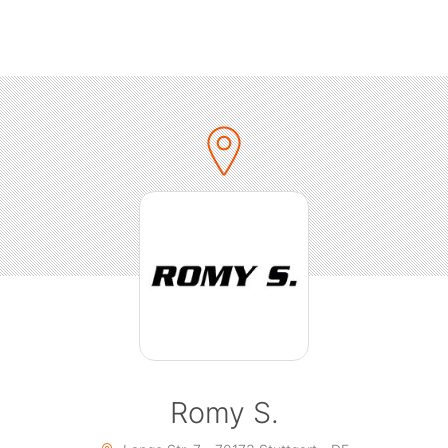
Wunder: Wenn die eingeschworene Elektronik-Community
menkommt, wird’s muckelig warm. So ist das eben bei famil
n Partys wie HERZ & SEELE. An die Decks darf außerdem n
üteklasse AAA besitzt: Außerordentlich gute Musik am Star
ernde Feierskills, und absolut sympathisch. So wie Khainz 
, der zum ersten Mal HERZ & SEELE beehrt – und seinen gr
ielseitigen Techno- und House-Sound zum Besten geben wir
ndig beste Qualität in Sachen elektronischer Tanzmusik abli
ht immer leicht. Da gibt es Trends, die man eventuell mitne
 oder man macht es sich gemütlich, wenn die Erfolgsforme
n ist. Khainz tickt da ganz anders. Er geht mit offenen Aug
r allem Ohren – durch die Welt, ohne dabei seinen individuel
rischen Fingerabdruck zu verlieren. Und das gelingt dem S
über 20 Jahren auf brillante Weise. Aufgewachsen in einem k
rspielte er sich mit ersten kleinen Gigs schnell einen exzellen
rweile legt er seinen unverwechselbar groovigen Techhous
Romy S.
 auf. Wenn er nicht gerade um die Welt jettet, sitzt er im S
en Tracks zu feilen. Tracks, die wie seine 150 (!) Vorgänge