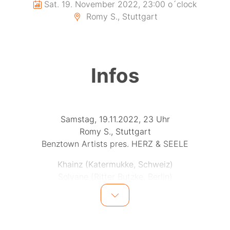
Sat. 19. November 2022, 23:00 o´clock
Romy S., Stuttgart
Infos
Samstag, 19.11.2022, 23 Uhr
Romy S., Stuttgart
Benztown Artists pres. HERZ & SEELE
Khainz (Katermukke, Schweiz)
Solvane (Ritter Butzke, Berlin)
tim|bre (Herz & Seele, Stuttgart)
Rahel (Herz & Seele, Stuttgart)
en wird’s kühler, bei HERZ & SEELE wird’s heißer. Ist ja auc