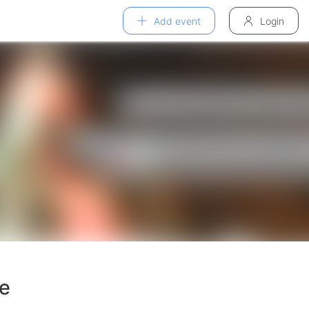
Add event
Login
ne