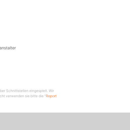
ff“
hnofee!
 Musik.
 er
en
cht der
cherlich
anstalter
in Act
LE DJ-
er Zahl:
LE
imtipp,
er Schnittstellen eingespielt. Wir
cht verwenden sie bitte die "
Report
e Boxen