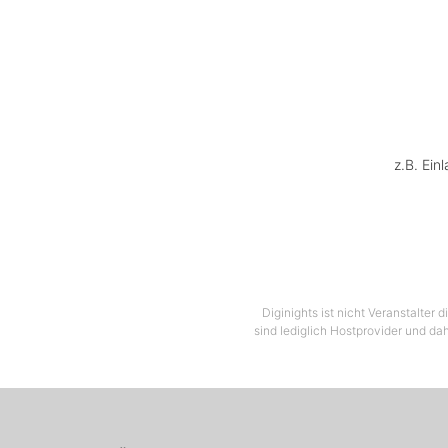
ba
ersche
Neuer 
Da
r
Anhäng
Clubwel
z.B. Ein
Und w
kann 
Garde, 
S
Shooti
Diginights ist nicht Veranstalter
sind lediglich Hostprovider und dah
die zi