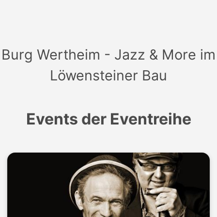
„synchronisiert“ den Film live, urkomisch und mit
Wiener Schmäh.
EINTRITT: VVK: Erwachsene € 18,– zzgl. Gebühren
Burg Wertheim - Jazz & More im
Schüler € 8,–
Löwensteiner Bau
Events der Eventreihe