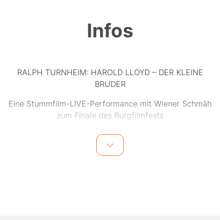
Infos
RALPH TURNHEIM: HAROLD LLOYD – DER KLEINE
BRUDER
Eine Stummfilm-LIVE-Performance mit Wiener Schmäh
zum Finale des Burgfilmfests
The Kid Brother (in Deutschland: Der kleine Bruder oder
Harold, der Pechvogel) ist eine US-amerikanische
Stummfilm-Westernkomödie aus dem Jahr 1927 mit
dem genialen Komiker Harold Lloyd in der Hauptrolle.
Mehr als 200 Komödien hat Harold Lloyd zwischen
1914 und 1947 gedreht. „The Kid Brother“ gilt als seine
beste. Jetzt gibt der gewitzte Stummfilmerzähler
Turnheim dem berühmten Werk seine Stimme: Er