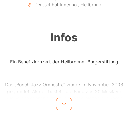
Deutschhof Innenhof, Heilbronn
Infos
Ein Benefizkonzert der Heilbronner Bürgerstiftung
Das
„Bosch Jazz Orchestra“
wurde im November 2006
gegründet. Aktuell besteht die Band aus 30 Musikern
aus verschiedenen Unternehmensbereichen der Bosch
Gruppe im Raum Stuttgart. Das Leben ist bunt und
vielfältig – das spiegelt sich auch im satten Bigband-
Sound des Jazz Orchestra wider. Unter der
musikalischen Leitung des Profitrompeters Josef