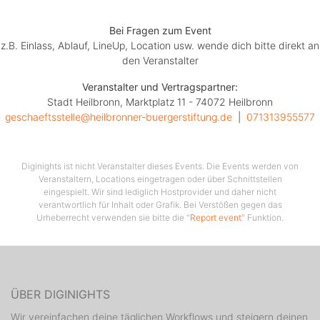
Die Einnahmen kommen Projekten der Heilbronner
Bei Fragen zum Event
Bürgerstiftung zugute.
z.B. Einlass, Ablauf, LineUp, Location usw. wende dich bitte direkt an
den Veranstalter
Weitere Informationen finden Sie unter
https://heilbronner-buergerstiftung.de
Veranstalter und Vertragspartner:
Stadt Heilbronn, Marktplatz 11 - 74072 Heilbronn
geschaeftsstelle@heilbronner-buergerstiftung.de
  |  
071313955577
Restkarten sind an der Abendkasse erhältlich.
Diginights ist nicht Veranstalter dieses Events. Die Events werden von
Veranstaltern, Locations eingetragen oder über Schnittstellen
eingespielt. Wir sind lediglich Hostprovider und daher nicht
Haben Sie Fragen oder Probleme beim Bestellprozess?
verantwortlich für Inhalt oder Grafik. Bei Verstößen gegen das
Dann wenden Sie sich per Mail unter
Urheberrecht verwenden sie bitte die "
Report event
" Funktion.
geschaeftsstelle@heilbronner-buergerstiftung.de oder
telefonisch unter 07131 3955577
an uns. Wir helfen Ihnen gerne weiter.
ÜBER DIGINIGHTS
Wir vereinfachen deine täglichen Workflows und steigern deinen