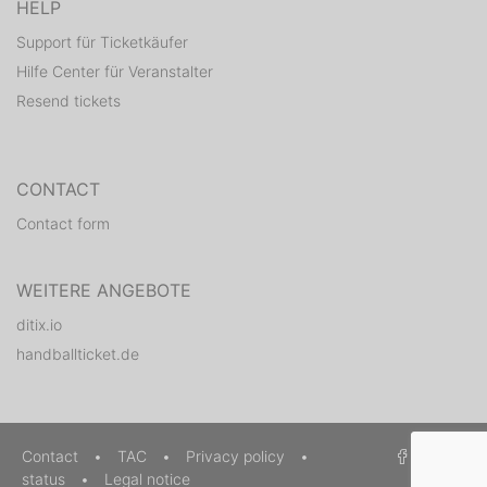
HELP
Support für Ticketkäufer
Hilfe Center für Veranstalter
Resend tickets
CONTACT
Contact form
WEITERE ANGEBOTE
ditix.io
handballticket.de
Contact
•
TAC
•
Privacy policy
•
status
•
Legal notice