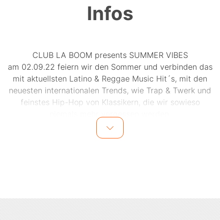
Infos
CLUB LA BOOM presents SUMMER VIBES
am 02.09.22 feiern wir den Sommer und verbinden das
mit aktuellsten Latino & Reggae Music Hit´s, mit den
neuesten internationalen Trends, wie Trap & Twerk und
feinstes Hip-Hop von Klassikern, die wir sowieso
niemals mehr vergessen werden.
Ab 22 Uhr öffnen sich die Tore zu einer Party der
besonderen Art… wir freuen uns über Deinen Besuch…
be a part of it!
★★★★★★★★★★★★★★★★★★★★★★★★
NIGHTSPECIALS:
▀▀▀▀▀▀▀▀▀▀▀▀▀▀▀▀▀▀▀▀▀▀▀▀▀▀▀▀▀▀▀▀▀
★ ERSTE 50 GÄSTE BEKOMMEN VIP CARD FÜR JULI
★ LADIES BIS 24 UHR FREIER EINTRITT