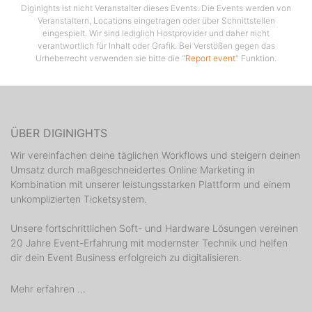
Mainfloor:
Diginights ist nicht Veranstalter dieses Events. Die Events werden von
Veranstaltern, Locations eingetragen oder über Schnittstellen
╰ DJ Fantastic // Resident
eingespielt. Wir sind lediglich Hostprovider und daher nicht
╰ DJ Andy // Resident
verantwortlich für Inhalt oder Grafik. Bei Verstößen gegen das
Finest of Reggae / Latino & Black, R'n'B, Twerk
Urheberrecht verwenden sie bitte die "
Report event
" Funktion.
★★★★★★★★★★★★★★★★★★★★★★★★
DJ Team:
╰ Atlantis: DJ Xeigen
(Best of RU Pop, Dance & House)
ÜBER DIGINIGHTS
▀▀▀▀▀▀▀▀▀▀▀▀▀▀▀▀▀▀▀▀▀▀▀▀▀▀▀▀▀▀▀▀▀
******************************************************
Wir vereinfachen deine täglichen Workflows und steigern deinen
Umsatz durch maßgeschneidertes Online Marketing in
Tischreservierung per Mail:
Kombination mit unserer leistungsstarken Plattform und einem
reservierung@diskothek-laboom.de
unkomplizierten Ticketsystem.
******************************************************
Unsere fortschrittlichen Soft- und Hardware Lösungen vereinen
20 Jahre Event-Erfahrung mit modernster Technik und helfen
dir dein Event Business erfolgreich zu digitalisieren.
Mehr erfahren ...