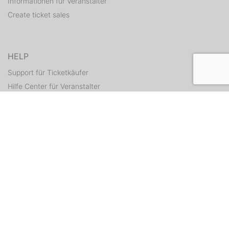
Informationen für Veranstalter
Create ticket sales
HELP
Support für Ticketkäufer
Hilfe Center für Veranstalter
Resend tickets
CONTACT
Contact form
WEITERE ANGEBOTE
ditix.io
handballticket.de