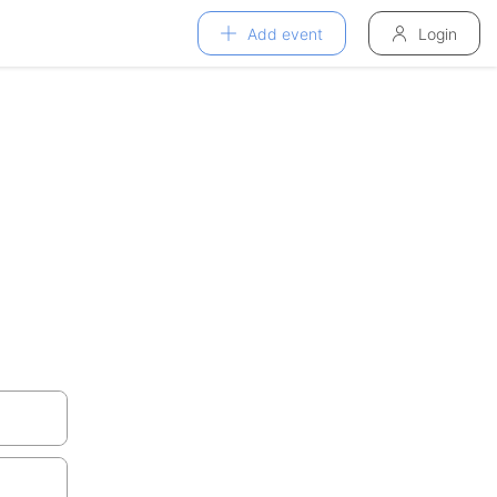
Add event
Login