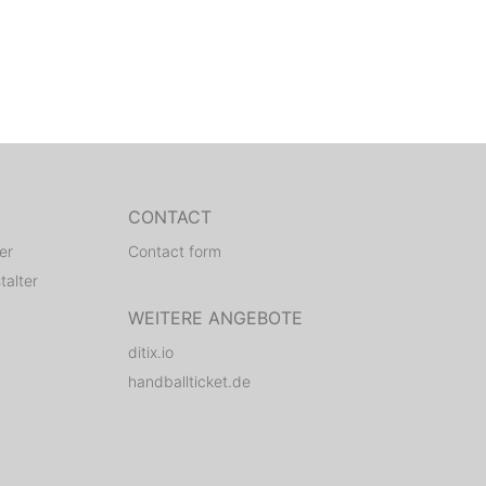
CONTACT
er
Contact form
talter
WEITERE ANGEBOTE
ditix.io
handballticket.de