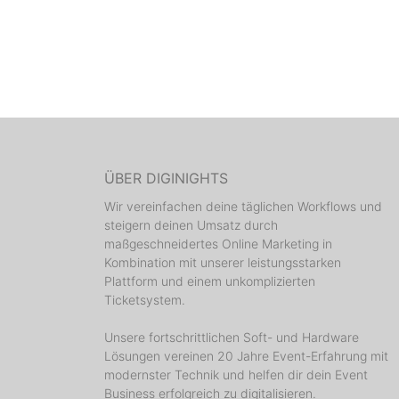
ÜBER DIGINIGHTS
Wir vereinfachen deine täglichen Workflows und
steigern deinen Umsatz durch
maßgeschneidertes Online Marketing in
Kombination mit unserer leistungsstarken
Plattform und einem unkomplizierten
Ticketsystem.
Unsere fortschrittlichen Soft- und Hardware
Lösungen vereinen 20 Jahre Event-Erfahrung mit
modernster Technik und helfen dir dein Event
Business erfolgreich zu digitalisieren.