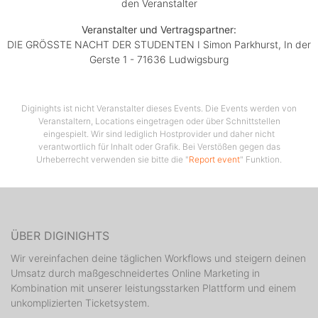
den Veranstalter
CEN CLUB
Style: HipHop, Oldschool, Reggaeton
Veranstalter und Vertragspartner:
DIE GRÖSSTE NACHT DER STUDENTEN I Simon Parkhurst, In der
DJ: TBA
Gerste 1 - 71636 Ludwigsburg
www.cen-club.de
DIE STADTMITTE
1.Floor Mixed Music
Diginights ist nicht Veranstalter dieses Events. Die Events werden von
DJ: TBA
Veranstaltern, Locations eingetragen oder über Schnittstellen
www.die-stadtmitte.de
eingespielt. Wir sind lediglich Hostprovider und daher nicht
ENVOGUE
verantwortlich für Inhalt oder Grafik. Bei Verstößen gegen das
Urheberrecht verwenden sie bitte die "
Report event
" Funktion.
Style: RnB, House
DJ: TBA
www.envogue-nightclub.de
HELLO CLUB
Style: HipHop, RnB, Reggaeton & Classics
ÜBER DIGINIGHTS
DJ:
Wir vereinfachen deine täglichen Workflows und steigern deinen
www.helloclub.de
Umsatz durch maßgeschneidertes Online Marketing in
KROKOKELLER
Kombination mit unserer leistungsstarken Plattform und einem
Style: Party Classics, Charts & Party Rock
unkomplizierten Ticketsystem.