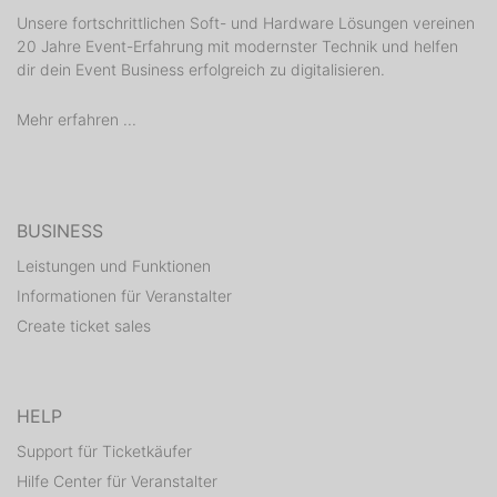
DJ: KACKFISCH
Unsere fortschrittlichen Soft- und Hardware Lösungen vereinen
www.krokokeller.com
20 Jahre Event-Erfahrung mit modernster Technik und helfen
SCRUFFY'S Irish Pub
dir dein Event Business erfolgreich zu digitalisieren.
Style: Party Classics, Charts & Party Rock
DJ: TBA
Mehr erfahren ...
https://www.facebook.com/Scruffys-Irish-Pub-
134856713229094/
SHOOTERSTARS
Style: Shots, Shots, Shots!
BUSINESS
DJ: TBA
https://www.facebook.com/shooterstarsKA
Leistungen und Funktionen
TOPSY TURVY
Informationen für Veranstalter
Style: Mixed Music & Partyhits
Create ticket sales
DJ: TBA
https://www.facebook.com/TopsyTurvyKarlsruhe/
HELP
/// Ab 18Jahren /// Änderungen vorbehalten // 2G
Regelung (Geimpft & Genesen)
Support für Ticketkäufer
Hilfe Center für Veranstalter