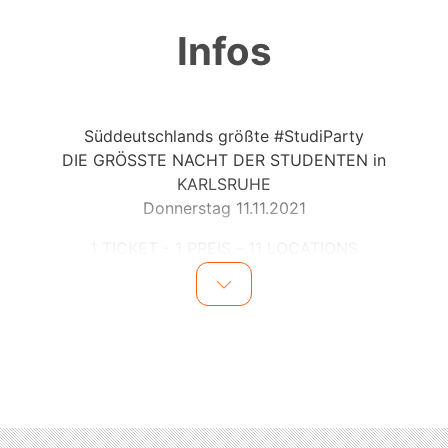
Infos
Süddeutschlands größte #StudiParty
DIE GRÖSSTE NACHT DER STUDENTEN in
KARLSRUHE
Donnerstag 11.11.2021
1 TICKET - 1 PREIS - 11 LOCATIONS
WE ARE YOUNG, WILD & FREE!
Endlich ist es wieder soweit! DIE GRÖSSTE NACHT
DER STUDENTEN kommt am Donnerstag 11.11.21
wieder nach Karlsruhe!
Wenn es Nacht wird, dein Herz immer schneller zu
schlagen beginnt, dein Puls immer höher steigt und
sich das Donnern der Bässe mit deinem Herzschlag