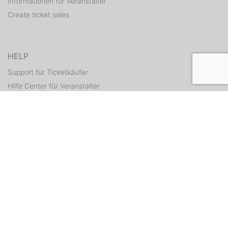
Informationen für Veranstalter
Create ticket sales
HELP
Support für Ticketkäufer
Hilfe Center für Veranstalter
Resend tickets
CONTACT
Contact form
WEITERE ANGEBOTE
ditix.io
handballticket.de