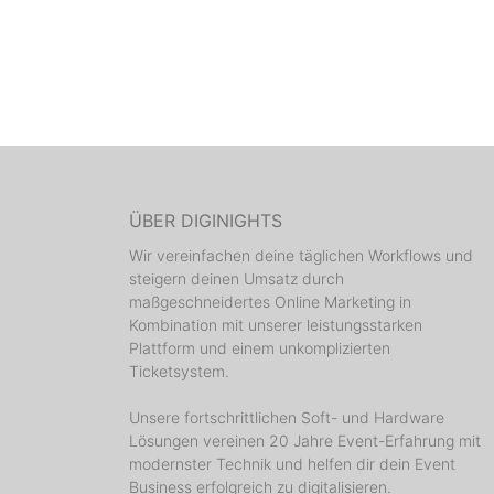
ÜBER DIGINIGHTS
Wir vereinfachen deine täglichen Workflows und
steigern deinen Umsatz durch
maßgeschneidertes Online Marketing in
Kombination mit unserer leistungsstarken
Plattform und einem unkomplizierten
Ticketsystem.
Unsere fortschrittlichen Soft- und Hardware
Lösungen vereinen 20 Jahre Event-Erfahrung mit
modernster Technik und helfen dir dein Event
Business erfolgreich zu digitalisieren.