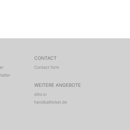
CONTACT
er
Contact form
talter
WEITERE ANGEBOTE
ditix.io
handballticket.de