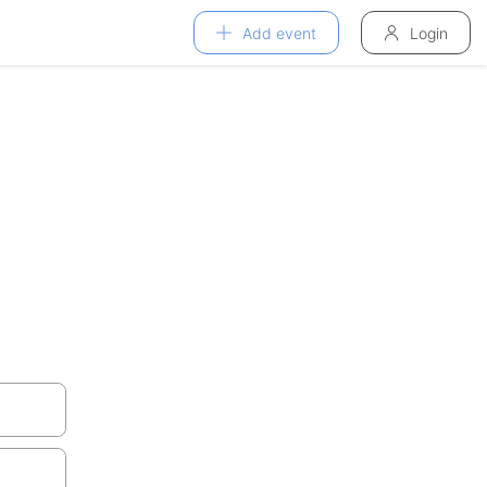
Add event
Login