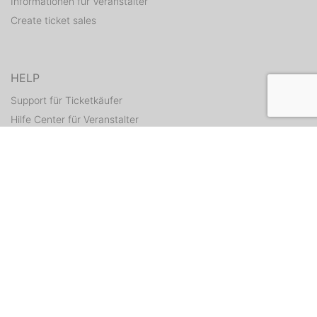
Informationen für Veranstalter
Create ticket sales
HELP
Support für Ticketkäufer
Hilfe Center für Veranstalter
Resend tickets
CONTACT
Contact form
WEITERE ANGEBOTE
ditix.io
handballticket.de