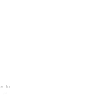
ber den
nige
feeling