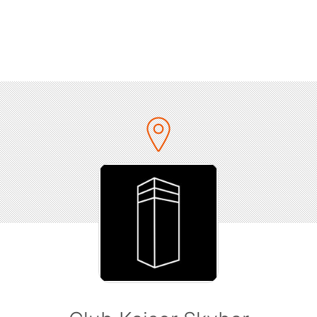
itet wird der Abend von unseren Tech House -DJs Devano, 
Bogdan, BŒ und Alper Joe!
Feel the vibe. Make it CLAP.
Music-Genres:
Tech-House / Minimal-Deeptech / Techno / House
// LINE UP:
Devano
+
https://www.facebook.com/Devanomusic/
Philip Bogdan
+
https://www.facebook.com/philipbogdanofficial/
BŒ
+
https://www.facebook.com/boebeats.ofc/