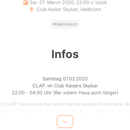
Sat. 07. March 2020, 22:00 o´clock
Club Kaiser Skybar, Heilbronn
#Elektronisch
Infos
Samstag 07.03.2020
CLAP. im Club Kaisers Skybar
22:00 - 04:00 Uhr (Bei vollem Haus auch länger)
n CLAP. freuen uns das erste Kapitel unserer Eventreihe ü
hern der Stadt Heilbronn zu starten. Dafür haben wir uns ei
schungen ausgedacht um euch den Vibe und das sexy Ibiza 
näher zu bringen!