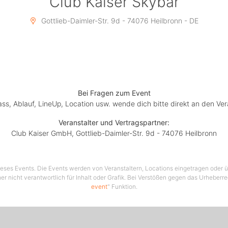
Club Kaiser Skybar
Alper Joe
+
https://www.facebook.com/alper.karatoprak
Gottlieb-Daimler-Str. 9d - 74076 Heilbronn - DE
lusiver Abend hoch über den Dächern der Stadt, eigener Lo
freundlichem Service? Du hast besondere Wünsche?
Tisch-Reservierungen werden empfohlen unter:
✆ 07131 1376175
Bei Fragen zum Event
lass, Ablauf, LineUp, Location usw. wende dich bitte direkt an den Ver
info@clubkaiser.de
Veranstalter und Vertragspartner:
Club Kaiser Skybar
Club Kaiser GmbH, Gottlieb-Daimler-Str. 9d - 74076 Heilbronn
Gottlieb-Daimler-Straße 9d
74076 Heilbronn
www.clubkaiser.de
 dieses Events. Die Events werden von Veranstaltern, Locations eingetragen oder üb
er nicht verantwortlich für Inhalt oder Grafik. Bei Verstößen gegen das Urheberre
event
" Funktion.