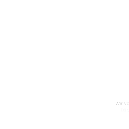
Wir vo
Däc
Überra