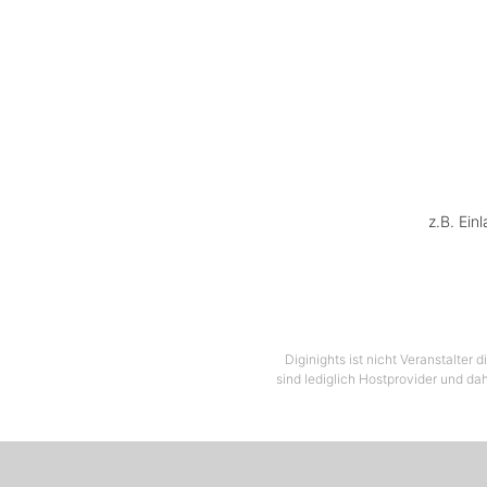
Ein exk
z.B. Ein
Diginights ist nicht Veranstalter
sind lediglich Hostprovider und dah