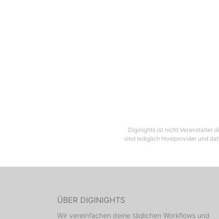
Diginights ist nicht Veranstalter
sind lediglich Hostprovider und dah
ÜBER DIGINIGHTS
Wir vereinfachen deine täglichen Workflows und