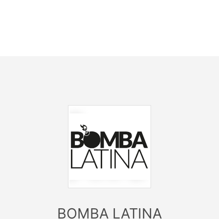
GGAETON, LATIN HITS, AFRO BEATS, DANCEHALL & HIP 
• IGORITO
• SESMAN
Dresscode: Schrill...trendig...extravagant...
–––––––––––––––––––––––––––––––––––
Einlass 22 Uhr / Eintritt 9 EUR
K 7 EUR im Kantine Stadtbüro, Langer Graben 12, 74523 
OPEN: MO 17 - 19 Uhr & FR 16 – 20 Uhr
BOMBA LATINA