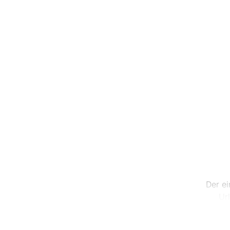
Der ei
Ur