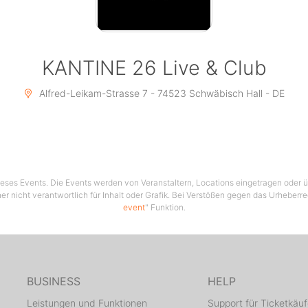
KANTINE 26 Live & Club
Alfred-Leikam-Strasse 7 - 74523 Schwäbisch Hall - DE
 dieses Events. Die Events werden von Veranstaltern, Locations eingetragen oder üb
er nicht verantwortlich für Inhalt oder Grafik. Bei Verstößen gegen das Urheberre
event
" Funktion.
BUSINESS
HELP
Leistungen und Funktionen
Support für Ticketkäuf