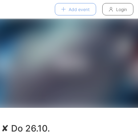
Add event
Login
 ✘ Do 26.10.