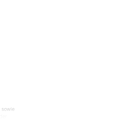
e sowie
der