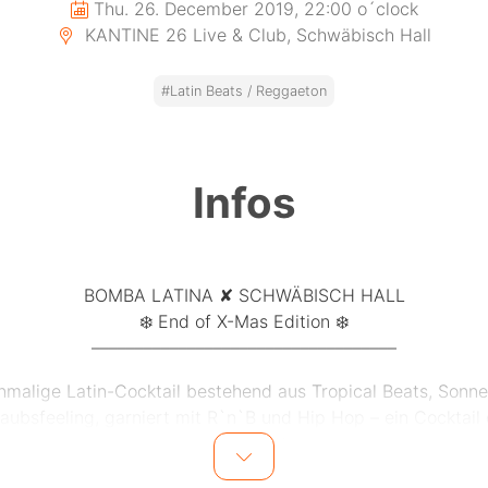
Thu. 26. December 2019, 22:00 o´clock
KANTINE 26 Live & Club, Schwäbisch Hall
#Latin Beats / Reggaeton
Infos
BOMBA LATINA ✘ SCHWÄBISCH HALL
❄️ End of X-Mas Edition ❄️
–––––––––––––––––––––––––––––––––––
nmalige Latin-Cocktail bestehend aus Tropical Beats, Sonn
laubsfeeling, garniert mit R`n`B und Hip Hop – ein Cocktail 
schmeckt!
♫ MUSIKALISCHES LINE-UP ♫