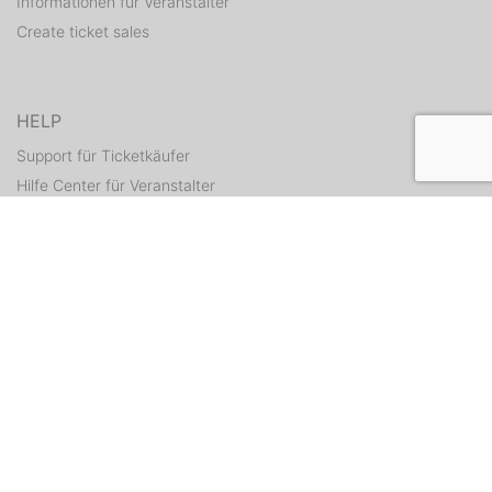
Informationen für Veranstalter
Create ticket sales
HELP
Support für Ticketkäufer
Hilfe Center für Veranstalter
Resend tickets
CONTACT
Contact form
WEITERE ANGEBOTE
ditix.io
handballticket.de