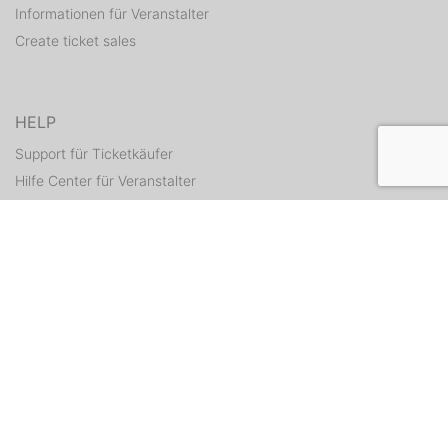
Informationen für Veranstalter
Create ticket sales
HELP
Support für Ticketkäufer
Hilfe Center für Veranstalter
Resend tickets
CONTACT
Contact form
WEITERE ANGEBOTE
ditix.io
handballticket.de