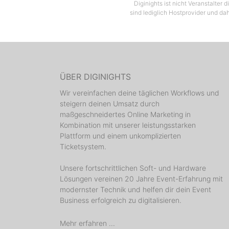
Diginights ist nicht Veranstalter
sind lediglich Hostprovider und dah
ÜBER DIGINIGHTS
Wir vereinfachen deine täglichen Workflows und
steigern deinen Umsatz durch
maßgeschneidertes Online Marketing in
Kombination mit unserer leistungsstarken
Plattform und einem unkomplizierten
Ticketsystem.
Unsere fortschrittlichen Soft- und Hardware
Lösungen vereinen 20 Jahre Event-Erfahrung mit
modernster Technik und helfen dir dein Event
Business erfolgreich zu digitalisieren.
Mehr erfahren ...