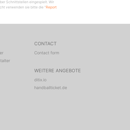
er Schnittstellen eingespielt. Wir
cht verwenden sie bitte die "
Report
CONTACT
er
Contact form
talter
WEITERE ANGEBOTE
ditix.io
handballticket.de