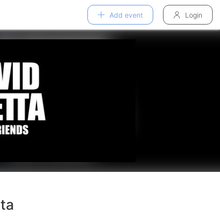
Add event
Login
ta