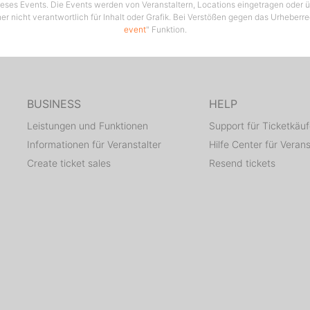
 dieses Events. Die Events werden von Veranstaltern, Locations eingetragen oder üb
er nicht verantwortlich für Inhalt oder Grafik. Bei Verstößen gegen das Urheberre
event
" Funktion.
BUSINESS
HELP
Leistungen und Funktionen
Support für Ticketkäuf
Informationen für Veranstalter
Hilfe Center für Verans
Create ticket sales
Resend tickets