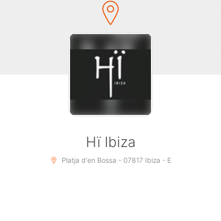
Hï Ibiza
Platja d'en Bossa - 07817 Ibiza - E