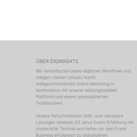
ÜBER DIGINIGHTS
Wir vereinfachen deine täglichen Workflows und
steigern deinen Umsatz durch
maßgeschneidertes Online Marketing in
Kombination mit unserer leistungsstarken
Plattform und einem unkomplizierten
Ticketsystem.
Unsere fortschrittlichen Soft- und Hardware
Lösungen vereinen 20 Jahre Event-Erfahrung mit
modernster Technik und helfen dir dein Event
Business erfolgreich zu digitalisieren.