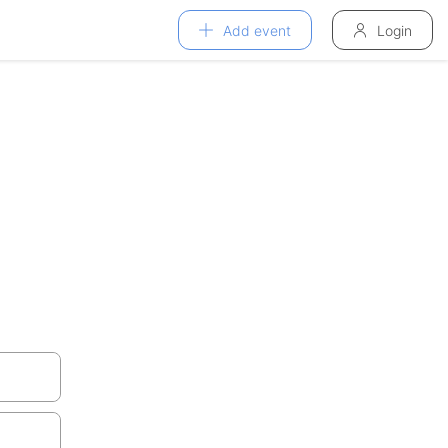
Add event
Login