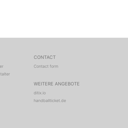
CONTACT
er
Contact form
talter
WEITERE ANGEBOTE
ditix.io
handballticket.de