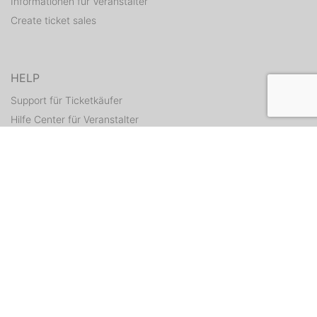
Informationen für Veranstalter
Create ticket sales
HELP
Support für Ticketkäufer
Hilfe Center für Veranstalter
Resend tickets
CONTACT
Contact form
WEITERE ANGEBOTE
ditix.io
handballticket.de