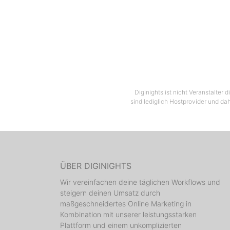
Diginights ist nicht Veranstalter
sind lediglich Hostprovider und dah
ÜBER DIGINIGHTS
Wir vereinfachen deine täglichen Workflows und
steigern deinen Umsatz durch
maßgeschneidertes Online Marketing in
Kombination mit unserer leistungsstarken
Plattform und einem unkomplizierten