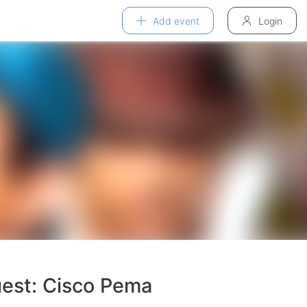
Add event
Login
est: Cisco Pema