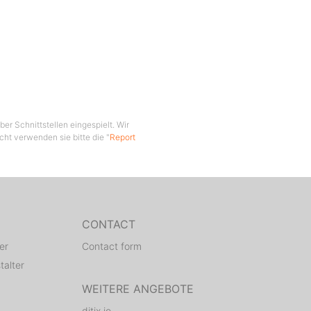
er Schnittstellen eingespielt. Wir
cht verwenden sie bitte die "
Report
CONTACT
er
Contact form
talter
WEITERE ANGEBOTE
ditix.io