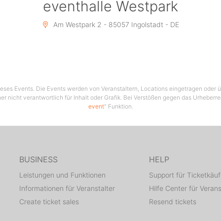
eventhalle Westpark
Am Westpark 2 - 85057 Ingolstadt - DE
 dieses Events. Die Events werden von Veranstaltern, Locations eingetragen oder üb
er nicht verantwortlich für Inhalt oder Grafik. Bei Verstößen gegen das Urheberre
event
" Funktion.
BUSINESS
HELP
Leistungen und Funktionen
Support für Ticketkäuf
Informationen für Veranstalter
Hilfe Center für Verans
Create ticket sales
Resend tickets