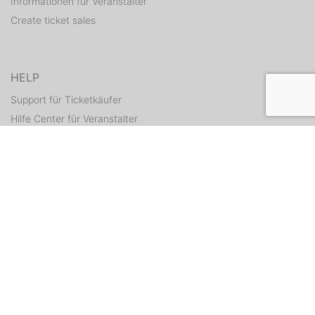
Informationen für Veranstalter
Create ticket sales
HELP
Support für Ticketkäufer
Hilfe Center für Veranstalter
Resend tickets
CONTACT
Contact form
WEITERE ANGEBOTE
ditix.io
handballticket.de