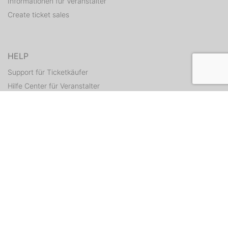
Informationen für Veranstalter
Create ticket sales
HELP
Support für Ticketkäufer
Hilfe Center für Veranstalter
Resend tickets
CONTACT
Contact form
WEITERE ANGEBOTE
ditix.io
handballticket.de