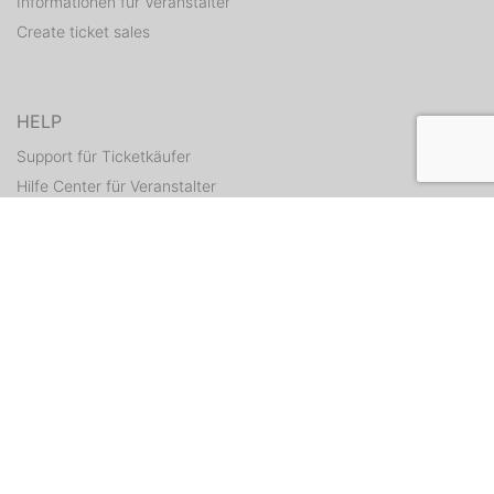
Informationen für Veranstalter
Create ticket sales
HELP
Support für Ticketkäufer
Hilfe Center für Veranstalter
Resend tickets
CONTACT
Contact form
WEITERE ANGEBOTE
ditix.io
handballticket.de