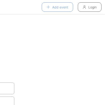
Add event
Login