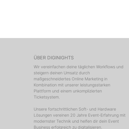
ÜBER DIGINIGHTS
Wir vereinfachen deine täglichen Workflows und
steigern deinen Umsatz durch
maßgeschneidertes Online Marketing in
Kombination mit unserer leistungsstarken
Plattform und einem unkomplizierten
Ticketsystem.
Unsere fortschrittlichen Soft- und Hardware
Lösungen vereinen 20 Jahre Event-Erfahrung mit
modernster Technik und helfen dir dein Event
Business erfolgreich zu digitalisieren.