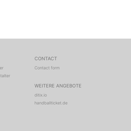
CONTACT
er
Contact form
talter
WEITERE ANGEBOTE
ditix.io
handballticket.de